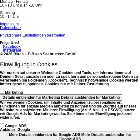
Montag - Freitag
10 - 13 Uhr & 14 -18 Uhr
Samstag
10 - 14 Uhr
Navigation
Impressum
überspringen
Datenschutz
Privatsphäre Einstellungen bearbeiten
Folge Uns!
Facebook
Instagram
© 2026 Bikes + E-Bikes Saabrücken GmbH
Einwilligung in Cookies
Wir nutzen auf unserer Webseite Cookies und Tools, um Informationen auf
Deinem Gerät auszulesen oder zu speichern und personenbezogene Daten zu
verarbeiten (im Folgenden „Cookies“). Technisch notwendige Cookies werden
immer gesetzt, optionale Cookies nur mit Deiner Zustimmung.
Marketing
Details einblenden
für Marketing
Details ausblenden
für Marketing
Wir verwenden Cookies, um Inhalte und Anzeigen zu personalisieren,
Funktionen für soziale Medien anbieten zu können und die Zugriffe auf unsere
Website zu analysieren. Mit Ihrer Einwilligung (Art. 6 Abs. 1 a DSGVO) nutzen
wir Google Ads für Marketingzwecke. Sie können Ihre Einwilligung jederzeit
widerrufen.
Google ADS
Anbieter:
Google
Mehr Details einblenden
für Google ADS
Mehr Details ausblenden
für
Google ADS