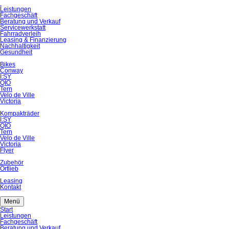
Navigation
Leistungen
überspringen
Fachgeschäft
Beratung und Verkauf
Servicewerkstatt
Fahrradverleih
Leasing & Finanzierung
Nachhaltigkeit
Gesundheit
Bikes
Conway
I:SY
QIO
Tern
Velo de Ville
Victoria
Kompakträder
I:SY
QIO
Tern
Velo de Ville
Victoria
Flyer
Zubehör
Ortlieb
Leasing
Kontakt
Menü
Navigation
Start
überspringen
Leistungen
Fachgeschäft
Beratung und Verkauf