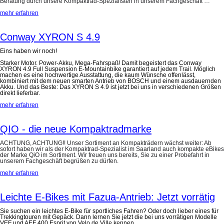
Beratung durch unsere Kompaktrad-Spezialisten in unserem Fachgeschäft …
mehr erfahren
Conway XYRON S 4.9
Eins haben wir noch!
Starker Motor. Power-Akku, Mega-Fahrspaß! Damit begeistert das Conway
XYRON 4.9 Full Suspension E-Mountainbike garantiert auf jedem Trail. Möglich
machen es eine hochwertige Ausstattung, die kaum Wünsche offenlässt,
kombiniert mit dem neuen smarten Antrieb von BOSCH und einem ausdauernden
Akku. Und das Beste: Das XYRON S 4.9 ist jetzt bei uns in verschiedenen Größen
direkt lieferbar.
mehr erfahren
QIO - die neue Kompaktradmarke
ACHTUNG, ACHTUNG!! Unser Sortiment an Kompakträdern wächst weiter: Ab
sofort haben wir als der Kompaktrad-Spezialist im Saarland auch kompakte eBikes
der Marke QiO im Sortiment. Wir freuen uns bereits, Sie zu einer Probefahrt in
unserem Fachgeschäft begrüßen zu dürfen.
mehr erfahren
Leichte E-Bikes mit Fazua-Antrieb: Jetzt vorrätig
Sie suchen ein leichtes E-Bike für sportliches Fahren? Oder doch lieber eines für
Trekkingtouren mit Gepäck. Dann lernen Sie jetzt die bei uns vorrätigen Modelle
VEF und AEF 400 Esprit von Velo de Ville kennen.