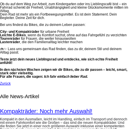
Ob du auf dem Weg zur Arbeit, zum Kindergarten oder ins Lieblingscafé bist – ein
Fahrrad schenkt dir Freiheit, Unabhängigkeit und kleine Glücksmomente mitten im
Alltag.
Dein Rad ist mehr als ein Fortbewegungsmittel. Es ist dein Statement. Dein
Begleiter. Deine Zeit für dich.
Bei uns findest du Bikes, die zu deinem Leben passen:
City- und Kompakträder
für urbane Freiheit
Leichte E-Bikes
, wenn du Komfort suchst, ohne auf das Fahrgefühl zu verzichten
Tourenräder
für Frauen, die weiter hinauswollen
Lastenräder
, die den Familienalltag leichter machen
🚲✨ Lass uns gemeinsam das Rad finden, das zu dir, deinem Stil und deinem
Alltag passt.
Teste jetzt dein neues Lieblingsrad und entdecke, wie sich echte Freiheit
anfühlt!
In den nächsten Wochen zeigen wir dir Bikes, die zu dir passen – leicht, smart,
stark oder vielseitig.
Für alle Frauen, die sagen:
Ich fahr einfach lieber Rad.
Zurück
Alle News-Artikel
Kompakträder: Noch mehr Auswahl!
Kompakt in den Ausmaßen, leicht im Handling, einfach im Transport und dennoch
mit einem Fahrkomfort wie die Großen – das sind die neuen Kompakträder. Und
die finden Sie jetzt in einer noch größeren Auswahl inklusive einer kompetenten