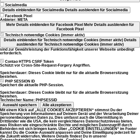
Socialmedia
Details einblenden
für Socialmedia
Details ausblenden
für Socialmedia
Facebook Pixel
Anbieter:
META
Mehr Details einblenden
für Facebook Pixel
Mehr Details ausblenden
für
Facebook Pixel
Technisch notwendige Cookies (immer aktiv)
Details einblenden
für Technisch notwendige Cookies (immer aktiv)
Details
ausblenden
für Technisch notwendige Cookies (immer aktiv)
sind zur Gewährleistung der Funktionsfähigkeit unserer Webseite unbedingt
erforderlich.
Contao HTTPS CSRF Token
Schützt vor Cross-Site-Request-Forgery Angriffen.
Speicherdauer:
Dieses Cookie bleibt nur für die aktuelle Browsersitzung
bestehen.
PHP SESSION ID
Speichert die aktuelle PHP-Session.
Speicherdauer:
Dieses Cookie bleibt nur für die aktuelle Browsersitzung
bestehen.
Technischer Name:
PHPSESSID
Auswahl speichern
Alle akzeptieren
Mit einem Klick auf „ALLE COOKIES AKZEPTIEREN“ stimmst Du der
Speicherung von Informationen auf Deinem Gerät und der Verarbeitung Deiner
personenbezogenen Daten zu. Dies umfasst auch die Übermittlung in
Drittländer wie die USA, die kein vergleichbares Datenschutzniveau bieten,
was Risiken wie eingeschränkte Rechte und möglichen Datenzugriff durch
Behörden mit sich bringen kann. Über „COOKIE EINSTELLUNGEN“ im Footer
kannst Du die Cookie-Auswahl anpassen und Deine Einwilligung jederzeit für
die Zukunft widerrufen. Weitere Details findest Du in unserer
Datenschutzerklärung im Abschnitt „Cookies“.