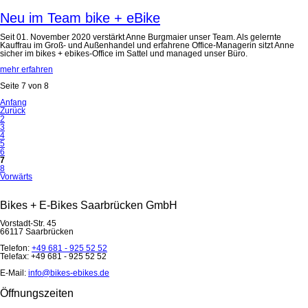
Neu im Team bike + eBike
Seit 01. November 2020 verstärkt Anne Burgmaier unser Team. Als gelernte
Kauffrau im Groß- und Außenhandel und erfahrene Office-Managerin sitzt Anne
sicher im bikes + ebikes-Office im Sattel und managed unser Büro.
mehr erfahren
Seite 7 von 8
Anfang
Zurück
2
3
4
5
6
7
8
Vorwärts
Bikes + E-Bikes Saarbrücken GmbH
Vorstadt-Str. 45
66117 Saarbrücken
Telefon:
+49 681 - 925 52 52
Telefax: +49 681 - 925 52 52
E-Mail:
info@bikes-ebikes.de
Öffnungszeiten