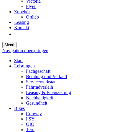
Victoria
Flyer
Zubehör
Ortlieb
Leasing
Kontakt
Menü
Navigation überspringen
Start
Leistungen
Fachgeschäft
Beratung und Verkauf
Servicewerkstatt
Fahrradverleih
Leasing & Finanzierung
Nachhaltigkeit
Gesundheit
Bikes
Conway
I:SY
QIO
Tern