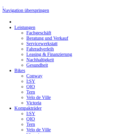
Navigation überspringen
Leistungen
Fachgeschäft
Beratung und Verkauf
Servicewerkstatt
Fahrradverleih
Leasing & Finanzierung
Nachhaltigkeit
Gesundheit
Bikes
Conway
I:SY
QIO
Tern
Velo de Ville
Victoria
Kompakträder
I:SY
QIO
Tern
Velo de Ville