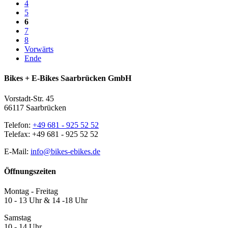
4
5
6
7
8
Vorwärts
Ende
Bikes + E-Bikes Saarbrücken GmbH
Vorstadt-Str. 45
66117 Saarbrücken
Telefon:
+49 681 - 925 52 52
Telefax: +49 681 - 925 52 52
E-Mail:
info@bikes-ebikes.de
Öffnungszeiten
Montag - Freitag
10 - 13 Uhr & 14 -18 Uhr
Samstag
10 - 14 Uhr