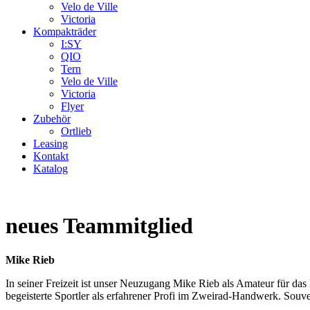
Velo de Ville
Victoria
Kompakträder
I:SY
QIO
Tern
Velo de Ville
Victoria
Flyer
Zubehör
Ortlieb
Leasing
Kontakt
Katalog
neues Teammitglied
Mike Rieb
In seiner Freizeit ist unser Neuzugang Mike Rieb als Amateur für das
begeisterte Sportler als erfahrener Profi im Zweirad-Handwerk. Souve