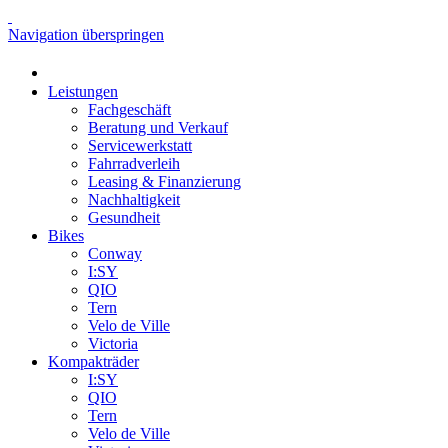
Navigation überspringen
Leistungen
Fachgeschäft
Beratung und Verkauf
Servicewerkstatt
Fahrradverleih
Leasing & Finanzierung
Nachhaltigkeit
Gesundheit
Bikes
Conway
I:SY
QIO
Tern
Velo de Ville
Victoria
Kompakträder
I:SY
QIO
Tern
Velo de Ville