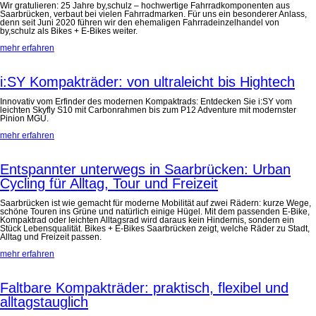
Wir gratulieren: 25 Jahre by,schulz – hochwertige Fahrradkomponenten aus
Saarbrücken, verbaut bei vielen Fahrradmarken. Für uns ein besonderer Anlass,
denn seit Juni 2020 führen wir den ehemaligen Fahrradeinzelhandel von
by,schulz als Bikes + E-Bikes weiter.
mehr erfahren
i:SY Kompakträder: von ultraleicht bis Hightech
Innovativ vom Erfinder des modernen Kompaktrads: Entdecken Sie i:SY vom
leichten Skyfly S10 mit Carbonrahmen bis zum P12 Adventure mit modernster
Pinion MGU.
mehr erfahren
Entspannter unterwegs in Saarbrücken: Urban
Cycling für Alltag, Tour und Freizeit
Saarbrücken ist wie gemacht für moderne Mobilität auf zwei Rädern: kurze Wege,
schöne Touren ins Grüne und natürlich einige Hügel. Mit dem passenden E-Bike,
Kompaktrad oder leichten Alltagsrad wird daraus kein Hindernis, sondern ein
Stück Lebensqualität. Bikes + E-Bikes Saarbrücken zeigt, welche Räder zu Stadt,
Alltag und Freizeit passen.
mehr erfahren
Faltbare Kompakträder: praktisch, flexibel und
alltagstauglich