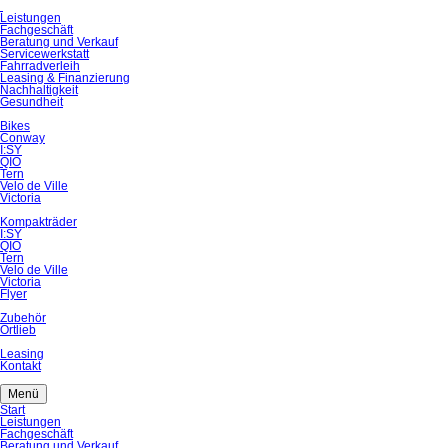
Navigation
Leistungen
überspringen
Fachgeschäft
Beratung und Verkauf
Servicewerkstatt
Fahrradverleih
Leasing & Finanzierung
Nachhaltigkeit
Gesundheit
Bikes
Conway
I:SY
QIO
Tern
Velo de Ville
Victoria
Kompakträder
I:SY
QIO
Tern
Velo de Ville
Victoria
Flyer
Zubehör
Ortlieb
Leasing
Kontakt
Menü
Navigation
Start
überspringen
Leistungen
Fachgeschäft
Beratung und Verkauf