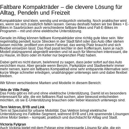
Faltbare Kompakträder – die clevere Lösung für
Alltag, Pendeln und Freizeit
Kompakträder sind klein, wendig und erstaunlich vielseitig. Noch praktischer wird
es, wenn sie sich zusätzlich falten lassen. Genau deshalb haben wir bei Bikes + E-
Bikes in Saarbrücken auch verschiedene faltbare Bikes und Falt-E-Bikes im
Programm – mit und ohne elektrische Unterstützung.
Gerade im Alltag können faltbare Kompakträder eine richtig gute Idee sein. Wer
regelmäßig pendelt, kurze Strecken in der Stadt fährt oder das Auto öfter stehen
lassen möchte, profitiert von einem Fahrrad, das wenig Platz braucht und sich
flexibel einsetzen lässt. Das Rad passt leichter in den Kofferraum, kann je nach
Modell platzsparend abgestellt werden und ist auch für Menschen interessant, die
zu Hause, im Büro oder im Keller nur begrenzten Platz haben.
Dabei geht es nicht darum, belehrend zu sagen, dass jeder sofort auf das Auto
verzichten muss. Aber gerade wenn Benzin, Parkplätze und Stadtverkehr immer
mehr nerven, kann ein faltbares Kompaktrad eine sehr entspannte Alternative sein:
kurze Wege schneller erledigen, unabhängiger unterwegs sein und dabei flexibel
bleiben.
Wir führen verschiedene Marken und Modelle in diesem Bereich:
Velo de Ville Foldy
Das Foldy gibt es mit und ohne elektrische Unterstützung. Damit ist es besonders
interessant für alle, die ein faltbares Rad suchen, aber bewusst entscheiden
möchten, ob sie E-Unterstützung brauchen oder lieber klassisch unterwegs sind.
Tern Vektron, BYB und Link
Tern ist Spezialist für urbane Mobilität. Das Vektron bringt elektrische
Unterstützung ins Faltbike-Segment, während BYB und Link spannende Lösungen
ohne Motor bieten – kompakt, praktisch und durchdacht für Alltag und Stadt.
Victoria Fylgran
Auch Victoria bietet mit dem Fylgran eine interessante Lösung für alle, die ein