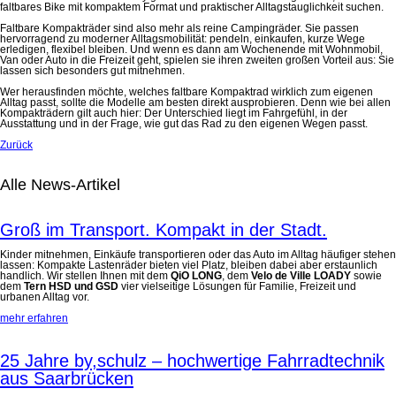
faltbares Bike mit kompaktem Format und praktischer Alltagstauglichkeit suchen.
Faltbare Kompakträder sind also mehr als reine Campingräder. Sie passen
hervorragend zu moderner Alltagsmobilität: pendeln, einkaufen, kurze Wege
erledigen, flexibel bleiben. Und wenn es dann am Wochenende mit Wohnmobil,
Van oder Auto in die Freizeit geht, spielen sie ihren zweiten großen Vorteil aus: Sie
lassen sich besonders gut mitnehmen.
Wer herausfinden möchte, welches faltbare Kompaktrad wirklich zum eigenen
Alltag passt, sollte die Modelle am besten direkt ausprobieren. Denn wie bei allen
Kompakträdern gilt auch hier: Der Unterschied liegt im Fahrgefühl, in der
Ausstattung und in der Frage, wie gut das Rad zu den eigenen Wegen passt.
Zurück
Alle News-Artikel
Groß im Transport. Kompakt in der Stadt.
Kinder mitnehmen, Einkäufe transportieren oder das Auto im Alltag häufiger stehen
lassen: Kompakte Lastenräder bieten viel Platz, bleiben dabei aber erstaunlich
handlich. Wir stellen Ihnen mit dem
QiO LONG
, dem
Velo de Ville LOADY
sowie
dem
Tern HSD und GSD
vier vielseitige Lösungen für Familie, Freizeit und
urbanen Alltag vor.
mehr erfahren
25 Jahre by,schulz – hochwertige Fahrradtechnik
aus Saarbrücken