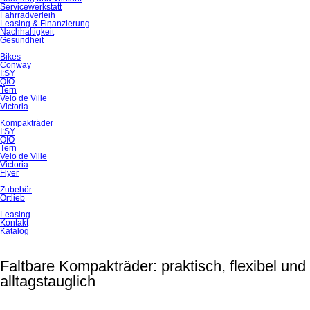
Servicewerkstatt
Fahrradverleih
Leasing & Finanzierung
Nachhaltigkeit
Gesundheit
Bikes
Conway
I:SY
QIO
Tern
Velo de Ville
Victoria
Kompakträder
I:SY
QIO
Tern
Velo de Ville
Victoria
Flyer
Zubehör
Ortlieb
Leasing
Kontakt
Katalog
Faltbare Kompakträder: praktisch, flexibel und
alltagstauglich