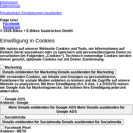
Navigation
Impressum
überspringen
Datenschutz
Privatsphäre Einstellungen bearbeiten
Folge Uns!
Facebook
Instagram
© 2026 Bikes + E-Bikes Saabrücken GmbH
Einwilligung in Cookies
Wir nutzen auf unserer Webseite Cookies und Tools, um Informationen auf
Deinem Gerät auszulesen oder zu speichern und personenbezogene Daten zu
verarbeiten (im Folgenden „Cookies“). Technisch notwendige Cookies werden
immer gesetzt, optionale Cookies nur mit Deiner Zustimmung.
Marketing
Details einblenden
für Marketing
Details ausblenden
für Marketing
Wir verwenden Cookies, um Inhalte und Anzeigen zu personalisieren,
Funktionen für soziale Medien anbieten zu können und die Zugriffe auf unsere
Website zu analysieren. Mit Ihrer Einwilligung (Art. 6 Abs. 1 a DSGVO) nutzen
wir Google Ads für Marketingzwecke. Sie können Ihre Einwilligung jederzeit
widerrufen.
Google ADS
Anbieter:
Google
Mehr Details einblenden
für Google ADS
Mehr Details ausblenden
für
Google ADS
Socialmedia
Details einblenden
für Socialmedia
Details ausblenden
für Socialmedia
Facebook Pixel
Anbieter:
META