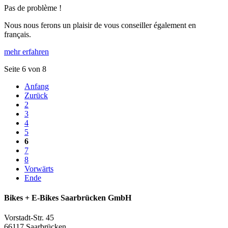
Pas de problème !
Nous nous ferons un plaisir de vous conseiller également en
français.
mehr erfahren
Seite 6 von 8
Anfang
Zurück
2
3
4
5
6
7
8
Vorwärts
Ende
Bikes + E-Bikes Saarbrücken GmbH
Vorstadt-Str. 45
66117 Saarbrücken