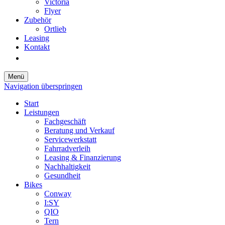
Victoria
Flyer
Zubehör
Ortlieb
Leasing
Kontakt
Menü
Navigation überspringen
Start
Leistungen
Fachgeschäft
Beratung und Verkauf
Servicewerkstatt
Fahrradverleih
Leasing & Finanzierung
Nachhaltigkeit
Gesundheit
Bikes
Conway
I:SY
QIO
Tern