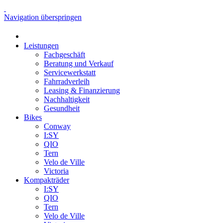
Navigation überspringen
Leistungen
Fachgeschäft
Beratung und Verkauf
Servicewerkstatt
Fahrradverleih
Leasing & Finanzierung
Nachhaltigkeit
Gesundheit
Bikes
Conway
I:SY
QIO
Tern
Velo de Ville
Victoria
Kompakträder
I:SY
QIO
Tern
Velo de Ville