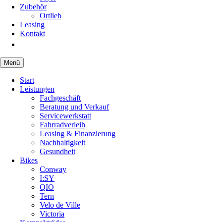
Zubehör
Ortlieb
Leasing
Kontakt
Menü
Navigation
Start
überspringen
Leistungen
Fachgeschäft
Beratung und Verkauf
Servicewerkstatt
Fahrradverleih
Leasing & Finanzierung
Nachhaltigkeit
Gesundheit
Bikes
Conway
I:SY
QIO
Tern
Velo de Ville
Victoria