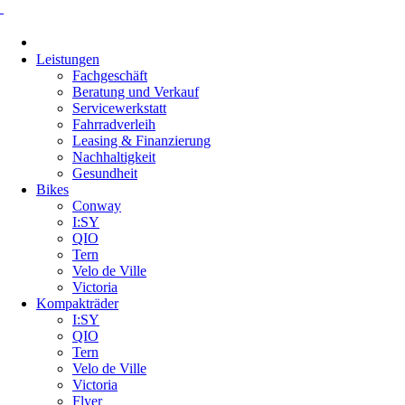
Navigation
überspringen
Leistungen
Fachgeschäft
Beratung und Verkauf
Servicewerkstatt
Fahrradverleih
Leasing & Finanzierung
Nachhaltigkeit
Gesundheit
Bikes
Conway
I:SY
QIO
Tern
Velo de Ville
Victoria
Kompakträder
I:SY
QIO
Tern
Velo de Ville
Victoria
Flyer