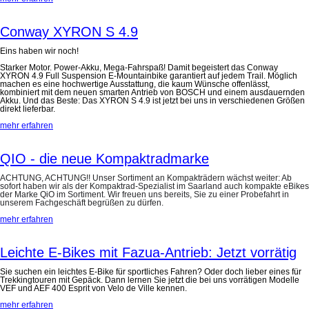
Conway XYRON S 4.9
Eins haben wir noch!
Starker Motor. Power-Akku, Mega-Fahrspaß! Damit begeistert das Conway
XYRON 4.9 Full Suspension E-Mountainbike garantiert auf jedem Trail. Möglich
machen es eine hochwertige Ausstattung, die kaum Wünsche offenlässt,
kombiniert mit dem neuen smarten Antrieb von BOSCH und einem ausdauernden
Akku. Und das Beste: Das XYRON S 4.9 ist jetzt bei uns in verschiedenen Größen
direkt lieferbar.
mehr erfahren
QIO - die neue Kompaktradmarke
ACHTUNG, ACHTUNG!! Unser Sortiment an Kompakträdern wächst weiter: Ab
sofort haben wir als der Kompaktrad-Spezialist im Saarland auch kompakte eBikes
der Marke QiO im Sortiment. Wir freuen uns bereits, Sie zu einer Probefahrt in
unserem Fachgeschäft begrüßen zu dürfen.
mehr erfahren
Leichte E-Bikes mit Fazua-Antrieb: Jetzt vorrätig
Sie suchen ein leichtes E-Bike für sportliches Fahren? Oder doch lieber eines für
Trekkingtouren mit Gepäck. Dann lernen Sie jetzt die bei uns vorrätigen Modelle
VEF und AEF 400 Esprit von Velo de Ville kennen.
mehr erfahren