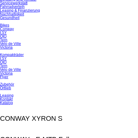
Servicewerkstatt
Fahrradverleih
Leasing & Finanzierung
Nachhaltigkeit
Gesundheit
Bikes
Conway
I:SY
QIO
Tern
Velo de Ville
Victoria
Kompakträder
I:SY
QIO
Tern
Velo de Ville
Victoria
Flyer
Zubehör
Ortlieb
Leasing
Kontakt
Katalog
CONWAY XYRON S