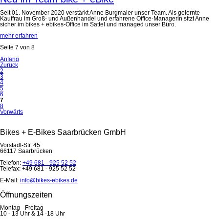
Seit 01. November 2020 verstärkt Anne Burgmaier unser Team. Als gelernte
Kauffrau im Groß- und Außenhandel und erfahrene Office-Managerin sitzt Anne
sicher im bikes + ebikes-Office im Sattel und managed unser Büro.
mehr erfahren
Seite 7 von 8
Anfang
Zurück
2
3
4
5
6
7
8
Vorwärts
Bikes + E-Bikes Saarbrücken GmbH
Vorstadt-Str. 45
66117 Saarbrücken
Telefon:
+49 681 - 925 52 52
Telefax: +49 681 - 925 52 52
E-Mail:
info@bikes-ebikes.de
Öffnungszeiten
Montag - Freitag
10 - 13 Uhr & 14 -18 Uhr