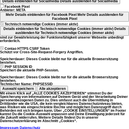
Details einblenden
für Socialmedia
Details ausblenden
für Socialmedia
Facebook Pixel
Anbieter:
META
Mehr Details einblenden
für Facebook Pixel
Mehr Details ausblenden
für
Facebook Pixel
Technisch notwendige Cookies (immer aktiv)
Details einblenden
für Technisch notwendige Cookies (immer aktiv)
Details
ausblenden
für Technisch notwendige Cookies (immer aktiv)
sind zur Gewährleistung der Funktionsfähigkeit unserer Webseite unbedingt
erforderlich.
Contao HTTPS CSRF Token
Schützt vor Cross-Site-Request-Forgery Angriffen.
Speicherdauer:
Dieses Cookie bleibt nur für die aktuelle Browsersitzung
bestehen.
PHP SESSION ID
Speichert die aktuelle PHP-Session.
Speicherdauer:
Dieses Cookie bleibt nur für die aktuelle Browsersitzung
bestehen.
Technischer Name:
PHPSESSID
Auswahl speichern
Alle akzeptieren
Mit einem Klick auf „ALLE COOKIES AKZEPTIEREN“ stimmst Du der
Speicherung von Informationen auf Deinem Gerät und der Verarbeitung Deiner
personenbezogenen Daten zu. Dies umfasst auch die Übermittlung in
Drittländer wie die USA, die kein vergleichbares Datenschutzniveau bieten,
was Risiken wie eingeschränkte Rechte und möglichen Datenzugriff durch
Behörden mit sich bringen kann. Über „COOKIE EINSTELLUNGEN“ im Footer
kannst Du die Cookie-Auswahl anpassen und Deine Einwilligung jederzeit für
die Zukunft widerrufen. Weitere Details findest Du in unserer
Datenschutzerklärung im Abschnitt „Cookies“.
Impressum
Datenschutz