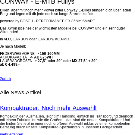
CONWAY - E-MTB Fullys
Biken, aber mit noch mehr Power bitte! Conway E-Bikes bringen dich über jeden
Berg und legen mit dir jede noch so lange Strecke zurück.
powered by BOSCH - PERFORMANCE CX 85Nm SMART.
Das Xyron ist eines der wichtigsten Modelle bei CONWAY und ein sehr guter
Allrounder!
In ALU, CARBON oder CARBON/ ALU-MIX.
Je nach Modell:
FEDERWEG VORNE ->
150-160MM
AKKUKAPAZITÄT ->
AB 625WH
LAUFRADGRÖßEN ->
27,5" oder 29" oder MX 27,5" + 29"
ab € 4.499,-
Zurück
Alle News-Artikel
Kompakträder: Noch mehr Auswahl!
Kompakt in den Ausmaßen, leicht im Handling, einfach im Transport und dennoch
mit einem Fahrkomfort wie die Großen – das sind die neuen Kompakträder. Und
die finden Sie jetzt in einer noch größeren Auswahl inklusive einer kompetenten
Beratung durch unsere Kompaktrad-Spezialisten in unserem Fachgeschäft …
mehr erfahren