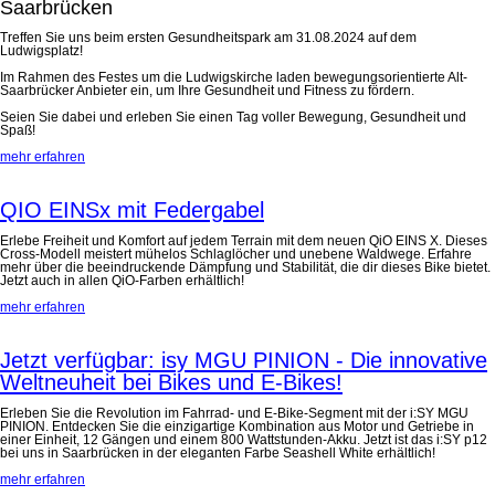
Saarbrücken
Treffen Sie uns beim ersten Gesundheitspark am 31.08.2024 auf dem
Ludwigsplatz!
Im Rahmen des Festes um die Ludwigskirche laden bewegungsorientierte Alt-
Saarbrücker Anbieter ein, um Ihre Gesundheit und Fitness zu fördern.
Seien Sie dabei und erleben Sie einen Tag voller Bewegung, Gesundheit und
Spaß!
mehr erfahren
QIO EINSx mit Federgabel
Erlebe Freiheit und Komfort auf jedem Terrain mit dem neuen QiO EINS X. Dieses
Cross-Modell meistert mühelos Schlaglöcher und unebene Waldwege. Erfahre
mehr über die beeindruckende Dämpfung und Stabilität, die dir dieses Bike bietet.
Jetzt auch in allen QiO-Farben erhältlich!
mehr erfahren
Jetzt verfügbar: isy MGU PINION - Die innovative
Weltneuheit bei Bikes und E-Bikes!
Erleben Sie die Revolution im Fahrrad- und E-Bike-Segment mit der i:SY MGU
PINION. Entdecken Sie die einzigartige Kombination aus Motor und Getriebe in
einer Einheit, 12 Gängen und einem 800 Wattstunden-Akku. Jetzt ist das i:SY p12
bei uns in Saarbrücken in der eleganten Farbe Seashell White erhältlich!
mehr erfahren