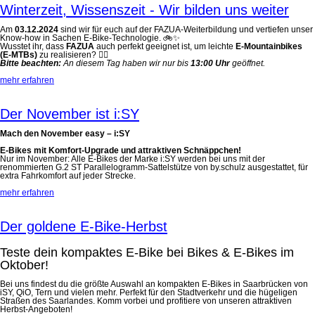
Winterzeit, Wissenszeit - Wir bilden uns weiter
Am
03.12.2024
sind wir für euch auf der FAZUA-Weiterbildung und vertiefen unser
Know-how in Sachen E-Bike-Technologie. 🚲✨
Wusstet ihr, dass
FAZUA
auch perfekt geeignet ist, um leichte
E-Mountainbikes
(E-MTBs)
zu realisieren? 🚵‍♀️
Bitte beachten:
An diesem Tag haben wir nur bis
13:00 Uhr
geöffnet.
mehr erfahren
Der November ist i:SY
Mach den November easy – i:SY
E-Bikes mit Komfort-Upgrade und attraktiven Schnäppchen!
Nur im November: Alle E-Bikes der Marke i:SY werden bei uns mit der
renommierten G.2 ST Parallelogramm-Sattelstütze von by.schulz ausgestattet, für
extra Fahrkomfort auf jeder Strecke.
mehr erfahren
Der goldene E-Bike-Herbst
Teste dein kompaktes E-Bike bei Bikes & E-Bikes im
Oktober!
Bei uns findest du die größte Auswahl an kompakten E-Bikes in Saarbrücken von
iSY, QiO, Tern und vielen mehr. Perfekt für den Stadtverkehr und die hügeligen
Straßen des Saarlandes. Komm vorbei und profitiere von unseren attraktiven
Herbst-Angeboten!