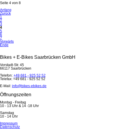
Seite 4 von 8
Anfang
Zurück
1
2
3
4
5
6
7
Vorwärts
Ende
Bikes + E-Bikes Saarbrücken GmbH
Vorstadt-Str. 45
66117 Saarbrücken
Telefon:
+49 681 - 925 52 52
Telefax: +49 681 - 925 52 52
E-Mail:
info@bikes-ebikes.de
Öffnungszeiten
Montag - Freitag
10 - 13 Uhr & 14 -18 Uhr
Samstag
10 - 14 Uhr
Navigation
Impressum
überspringen
Datenschutz