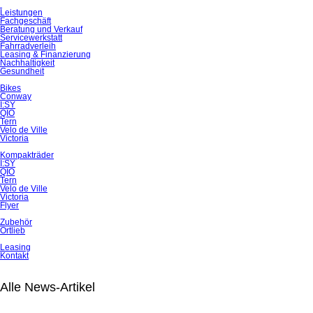
Navigation
Leistungen
überspringen
Fachgeschäft
Beratung und Verkauf
Servicewerkstatt
Fahrradverleih
Leasing & Finanzierung
Nachhaltigkeit
Gesundheit
Bikes
Conway
I:SY
QIO
Tern
Velo de Ville
Victoria
Kompakträder
I:SY
QIO
Tern
Velo de Ville
Victoria
Flyer
Zubehör
Ortlieb
Leasing
Kontakt
Alle News-Artikel