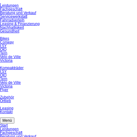
Navigation
Leistungen
überspringen
Fachgeschäft
Beratung und Verkauf
Servicewerkstatt
Fahrradverleih
Leasing & Finanzierung
Nachhaltigkeit
Gesundheit
Bikes
Conway
I:SY
QIO
Tern
Velo de Ville
Victoria
Kompakträder
I:SY
QIO
Tern
Velo de Ville
Victoria
Flyer
Zubehör
Ortlieb
Leasing
Kontakt
Menü
Navigation
Start
überspringen
Leistungen
Fachgeschäft
Beratung und Verkauf