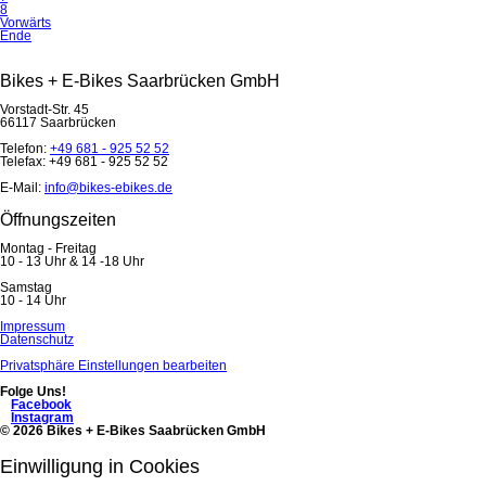
8
Vorwärts
Ende
Bikes + E-Bikes Saarbrücken GmbH
Vorstadt-Str. 45
66117 Saarbrücken
Telefon:
+49 681 - 925 52 52
Telefax: +49 681 - 925 52 52
E-Mail:
info@bikes-ebikes.de
Öffnungszeiten
Montag - Freitag
10 - 13 Uhr & 14 -18 Uhr
Samstag
10 - 14 Uhr
Navigation
Impressum
überspringen
Datenschutz
Privatsphäre Einstellungen bearbeiten
Folge Uns!
Facebook
Instagram
© 2026 Bikes + E-Bikes Saabrücken GmbH
Einwilligung in Cookies