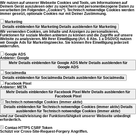
Wir nutzen auf unserer Webseite Cookies und Tools, um Informationen auf
Deinem Gerät auszulesen oder zu speichern und personenbezogene Daten zu
verarbeiten (im Folgenden „Cookies“). Technisch notwendige Cookies werden
immer gesetzt, optionale Cookies nur mit Deiner Zustimmung.
Marketing
Details einblenden
für Marketing
Details ausblenden
für Marketing
Wir verwenden Cookies, um Inhalte und Anzeigen zu personalisieren,
Funktionen für soziale Medien anbieten zu können und die Zugriffe auf unsere
Website zu analysieren. Mit Ihrer Einwilligung (Art. 6 Abs. 1 a DSGVO) nutzen
wir Google Ads für Marketingzwecke. Sie können Ihre Einwilligung jederzeit
widerrufen.
Google ADS
Anbieter:
Google
Mehr Details einblenden
für Google ADS
Mehr Details ausblenden
für
Google ADS
Socialmedia
Details einblenden
für Socialmedia
Details ausblenden
für Socialmedia
Facebook Pixel
Anbieter:
META
Mehr Details einblenden
für Facebook Pixel
Mehr Details ausblenden
für
Facebook Pixel
Technisch notwendige Cookies (immer aktiv)
Details einblenden
für Technisch notwendige Cookies (immer aktiv)
Details
ausblenden
für Technisch notwendige Cookies (immer aktiv)
sind zur Gewährleistung der Funktionsfähigkeit unserer Webseite unbedingt
erforderlich.
Contao HTTPS CSRF Token
Schützt vor Cross-Site-Request-Forgery Angriffen.