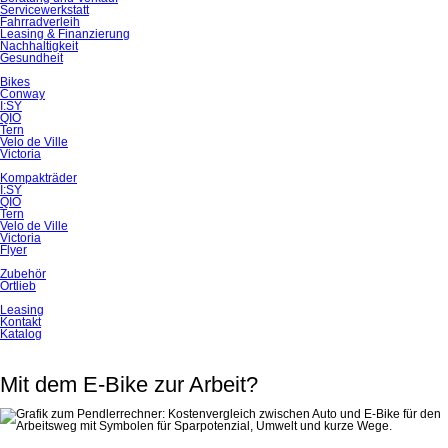
Servicewerkstatt
Fahrradverleih
Leasing & Finanzierung
Nachhaltigkeit
Gesundheit
Bikes
Conway
I:SY
QIO
Tern
Velo de Ville
Victoria
Kompakträder
I:SY
QIO
Tern
Velo de Ville
Victoria
Flyer
Zubehör
Ortlieb
Leasing
Kontakt
Katalog
Mit dem E-Bike zur Arbeit?