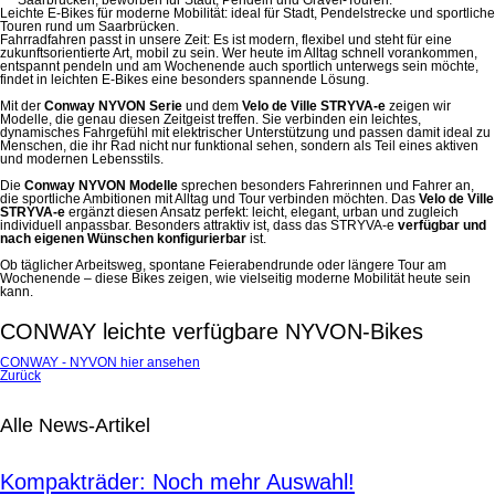
Leichte E-Bikes für moderne Mobilität: ideal für Stadt, Pendelstrecke und sportliche
Touren rund um Saarbrücken.
Fahrradfahren passt in unsere Zeit: Es ist modern, flexibel und steht für eine
zukunftsorientierte Art, mobil zu sein. Wer heute im Alltag schnell vorankommen,
entspannt pendeln und am Wochenende auch sportlich unterwegs sein möchte,
findet in leichten E-Bikes eine besonders spannende Lösung.
Mit der
Conway NYVON Serie
und dem
Velo de Ville STRYVA-e
zeigen wir
Modelle, die genau diesen Zeitgeist treffen. Sie verbinden ein leichtes,
dynamisches Fahrgefühl mit elektrischer Unterstützung und passen damit ideal zu
Menschen, die ihr Rad nicht nur funktional sehen, sondern als Teil eines aktiven
und modernen Lebensstils.
Die
Conway NYVON Modelle
sprechen besonders Fahrerinnen und Fahrer an,
die sportliche Ambitionen mit Alltag und Tour verbinden möchten. Das
Velo de Ville
STRYVA-e
ergänzt diesen Ansatz perfekt: leicht, elegant, urban und zugleich
individuell anpassbar. Besonders attraktiv ist, dass das STRYVA-e
verfügbar und
nach eigenen Wünschen konfigurierbar
ist.
Ob täglicher Arbeitsweg, spontane Feierabendrunde oder längere Tour am
Wochenende – diese Bikes zeigen, wie vielseitig moderne Mobilität heute sein
kann.
CONWAY leichte verfügbare NYVON-Bikes
CONWAY - NYVON hier ansehen
Zurück
Alle News-Artikel
Kompakträder: Noch mehr Auswahl!