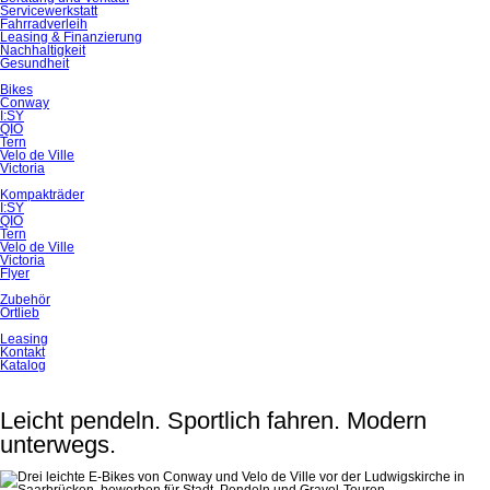
Servicewerkstatt
Fahrradverleih
Leasing & Finanzierung
Nachhaltigkeit
Gesundheit
Bikes
Conway
I:SY
QIO
Tern
Velo de Ville
Victoria
Kompakträder
I:SY
QIO
Tern
Velo de Ville
Victoria
Flyer
Zubehör
Ortlieb
Leasing
Kontakt
Katalog
Leicht pendeln. Sportlich fahren. Modern
unterwegs.