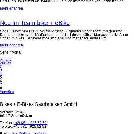
Herr Rieb übernimmt ab Januar 2021 die Werkstattleitung von Bernd Köhler.
mehr erfahren
Neu im Team bike + eBike
Seit 01. November 2020 verstärkt Anne Burgmaier unser Team. Als gelernte
Kauffrau im Groß- und Außenhandel und erfahrene Office-Managerin sitzt Anne
sicher im bikes + ebikes-Office im Sattel und managed unser Büro.
mehr erfahren
Seite 7 von 8
Anfang
Zurück
2
3
4
5
6
7
8
Vorwärts
Bikes + E-Bikes Saarbrücken GmbH
Vorstadt-Str. 45
66117 Saarbrücken
Telefon:
+49 681 - 925 52 52
Telefax: +49 681 - 925 52 52
E-Mail:
info@bikes-ebikes.de