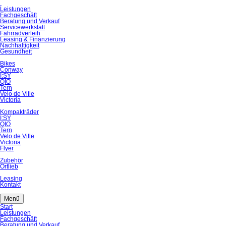
Navigation
Leistungen
überspringen
Fachgeschäft
Beratung und Verkauf
Servicewerkstatt
Fahrradverleih
Leasing & Finanzierung
Nachhaltigkeit
Gesundheit
Bikes
Conway
I:SY
QIO
Tern
Velo de Ville
Victoria
Kompakträder
I:SY
QIO
Tern
Velo de Ville
Victoria
Flyer
Zubehör
Ortlieb
Leasing
Kontakt
Menü
Navigation
Start
überspringen
Leistungen
Fachgeschäft
Beratung und Verkauf