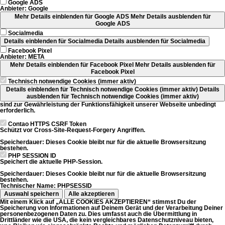
Google ADS
Anbieter:
Google
Mehr Details einblenden
für Google ADS
Mehr Details ausblenden
für
Google ADS
Socialmedia
Details einblenden
für Socialmedia
Details ausblenden
für Socialmedia
Facebook Pixel
Anbieter:
META
Mehr Details einblenden
für Facebook Pixel
Mehr Details ausblenden
für
Facebook Pixel
Technisch notwendige Cookies (immer aktiv)
Details einblenden
für Technisch notwendige Cookies (immer aktiv)
Details
ausblenden
für Technisch notwendige Cookies (immer aktiv)
sind zur Gewährleistung der Funktionsfähigkeit unserer Webseite unbedingt
erforderlich.
Contao HTTPS CSRF Token
Schützt vor Cross-Site-Request-Forgery Angriffen.
Speicherdauer:
Dieses Cookie bleibt nur für die aktuelle Browsersitzung
bestehen.
PHP SESSION ID
Speichert die aktuelle PHP-Session.
Speicherdauer:
Dieses Cookie bleibt nur für die aktuelle Browsersitzung
bestehen.
Technischer Name:
PHPSESSID
Auswahl speichern
Alle akzeptieren
Mit einem Klick auf „ALLE COOKIES AKZEPTIEREN“ stimmst Du der
Speicherung von Informationen auf Deinem Gerät und der Verarbeitung Deiner
personenbezogenen Daten zu. Dies umfasst auch die Übermittlung in
Drittländer wie die USA, die kein vergleichbares Datenschutzniveau bieten,