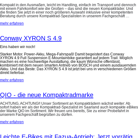
Kompakt in den Ausmaßen, leicht im Handling, einfach im Transport und dennoch
mit einem Fahrkomfort wie die Großen – das sind die neuen Kompakträder. Und
die finden Sie jetzt in einer noch größeren Auswahl inklusive einer kompetenten
Beratung durch unsere Kompaktrad-Spezialisten in unserem Fachgeschäft …
mehr erfahren
Conway XYRON S 4.9
Eins haben wir noch!
Starker Motor. Power-Akku, Mega-Fahrspaß! Damit begeistert das Conway
XYRON 4.9 Full Suspension E-Mountainbike garantiert auf jedem Trail. Möglich
machen es eine hochwertige Ausstattung, die kaum Wünsche offenlässt,
kombiniert mit dem neuen smarten Antrieb von BOSCH und einem ausdauernden
Akku. Und das Beste: Das XYRON S 4.9 ist jetzt bei uns in verschiedenen Größen
direkt lieferbar.
mehr erfahren
QIO - die neue Kompaktradmarke
ACHTUNG, ACHTUNG!! Unser Sortiment an Kompakträdern wächst weiter: Ab
sofort haben wir als der Kompaktrad-Spezialist im Saarland auch kompakte eBikes
der Marke QiO im Sortiment. Wir freuen uns bereits, Sie zu einer Probefahrt in
unserem Fachgeschäft begrüßen zu dürfen.
mehr erfahren
Leichte E-Bikes mit Fazua-Antrieb: Jetzt vorrätig