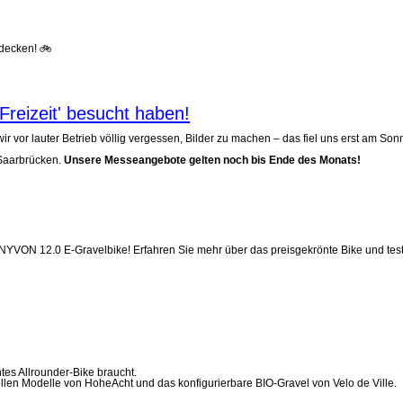
tdecken! 🚲
Freizeit' besucht haben!
vor lauter Betrieb völlig vergessen, Bilder zu machen – das fiel uns erst am Son
-Saarbrücken.
Unsere Messeangebote gelten noch bis Ende des Monats!
YVON 12.0 E-Gravelbike! Erfahren Sie mehr über das preisgekrönte Bike und test
tes Allrounder-Bike braucht.
llen Modelle von HoheAcht und das konfigurierbare BIO-Gravel von Velo de Ville.