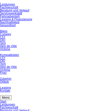
Navigation
Leistungen
überspringen
Fachgeschäft
Beratung und Verkauf
Servicewerkstatt
Fahrradverleih
Leasing & Finanzierung
Nachhaltigkeit
Gesundheit
Bikes
Conway
I:SY
QIO
Tern
Velo de Ville
Victoria
Kompakträder
I:SY
QIO
Tern
Velo de Ville
Victoria
Flyer
Zubehör
Ortlieb
Leasing
Kontakt
Menü
Navigation
Start
überspringen
Leistungen
Fachgeschäft
Beratung und Verkauf