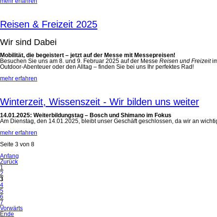
mehr erfahren
Reisen & Freizeit 2025
Wir sind Dabei
Mobilität, die begeistert – jetzt auf der Messe mit Messepreisen!
Besuchen Sie uns am 8. und 9. Februar 2025 auf der Messe
Reisen und Freizeit
im
Outdoor-Abenteuer oder den Alltag – finden Sie bei uns Ihr perfektes Rad!
mehr erfahren
Winterzeit, Wissenszeit - Wir bilden uns weiter
14.01.2025: Weiterbildungstag – Bosch und Shimano im Fokus
Am Dienstag, den 14.01.2025, bleibt unser Geschäft geschlossen, da wir an wicht
mehr erfahren
Seite 3 von 8
Anfang
Zurück
1
2
3
4
5
6
7
Vorwärts
Ende