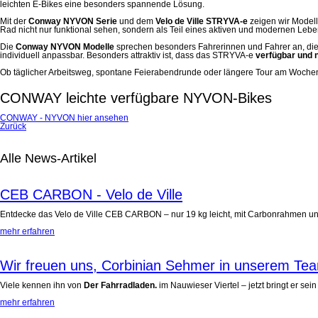
leichten E-Bikes eine besonders spannende Lösung.
Mit der
Conway NYVON Serie
und dem
Velo de Ville STRYVA-e
zeigen wir Modelle
Rad nicht nur funktional sehen, sondern als Teil eines aktiven und modernen Leben
Die
Conway NYVON Modelle
sprechen besonders Fahrerinnen und Fahrer an, die 
individuell anpassbar. Besonders attraktiv ist, dass das STRYVA-e
verfügbar und 
Ob täglicher Arbeitsweg, spontane Feierabendrunde oder längere Tour am Wochenen
CONWAY leichte verfügbare NYVON-Bikes
CONWAY - NYVON hier ansehen
Zurück
Alle News-Artikel
CEB CARBON - Velo de Ville
Entdecke das Velo de Ville CEB CARBON – nur 19 kg leicht, mit Carbonrahmen und Bo
mehr erfahren
Wir freuen uns, Corbinian Sehmer in unserem Te
Viele kennen ihn von
Der Fahrradladen.
im Nauwieser Viertel – jetzt bringt er sein
mehr erfahren