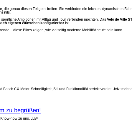
, die genau diesen Zeitgeist treffen. Sie verbinden ein leichtes, dynamisches Fahr
sstils.
sportliche Ambitionen mit Alltag und Tour verbinden möchten. Das
Velo de Ville 
nach eigenen Wünschen konfigurierbar
ist.
de – diese Bikes zeigen, wie vielseitig moderne Mobilität heute sein kann.
sch CX-Motor. Schnelligkeit, Stil und Funktionalität perfekt vereint. Jetzt mehr 
am zu begrüßen!
 Know-how zu uns. 🚴‍♂️🎉