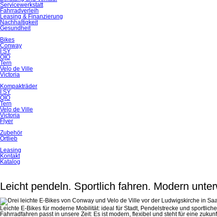
Servicewerkstatt
Fahrradverleih
Leasing & Finanzierung
Nachhaltigkeit
Gesundheit
Bikes
Conway
I:SY
QIO
Tern
Velo de Ville
Victoria
Kompakträder
I:SY
QIO
Tern
Velo de Ville
Victoria
Flyer
Zubehör
Ortlieb
Leasing
Kontakt
Katalog
Leicht pendeln. Sportlich fahren. Modern unte
Leichte E-Bikes für moderne Mobilität: ideal für Stadt, Pendelstrecke und sportli
Fahrradfahren passt in unsere Zeit: Es ist modern, flexibel und steht für eine zuk