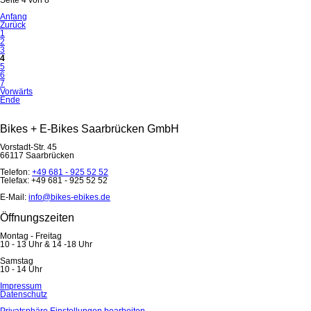
Anfang
Zurück
1
2
3
4
5
6
7
Vorwärts
Ende
Bikes + E-Bikes Saarbrücken GmbH
Vorstadt-Str. 45
66117 Saarbrücken
Telefon:
+49 681 - 925 52 52
Telefax: +49 681 - 925 52 52
E-Mail:
info@bikes-ebikes.de
Öffnungszeiten
Montag - Freitag
10 - 13 Uhr & 14 -18 Uhr
Samstag
10 - 14 Uhr
Navigation
Impressum
überspringen
Datenschutz
Privatsphäre Einstellungen bearbeiten