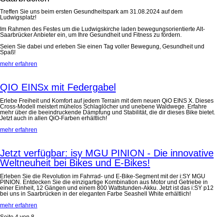
Treffen Sie uns beim ersten Gesundheitspark am 31.08.2024 auf dem
Ludwigsplatz!
Im Rahmen des Festes um die Ludwigskirche laden bewegungsorientierte Alt-
Saarbrücker Anbieter ein, um Ihre Gesundheit und Fitness zu fördern.
Seien Sie dabei und erleben Sie einen Tag voller Bewegung, Gesundheit und
Spaß!
mehr erfahren
QIO EINSx mit Federgabel
Erlebe Freiheit und Komfort auf jedem Terrain mit dem neuen QiO EINS X. Dieses
Cross-Modell meistert mühelos Schlaglöcher und unebene Waldwege. Erfahre
mehr über die beeindruckende Dämpfung und Stabilität, die dir dieses Bike bietet.
Jetzt auch in allen QiO-Farben erhältlich!
mehr erfahren
Jetzt verfügbar: isy MGU PINION - Die innovative
Weltneuheit bei Bikes und E-Bikes!
Erleben Sie die Revolution im Fahrrad- und E-Bike-Segment mit der i:SY MGU
PINION. Entdecken Sie die einzigartige Kombination aus Motor und Getriebe in
einer Einheit, 12 Gängen und einem 800 Wattstunden-Akku. Jetzt ist das i:SY p12
bei uns in Saarbrücken in der eleganten Farbe Seashell White erhältlich!
mehr erfahren
Seite 4 von 8