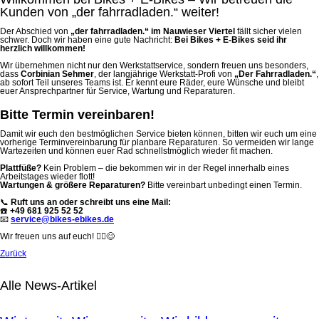
Kunden von „der fahrradladen.“ weiter!
Der Abschied von
„der fahrradladen.“ im Nauwieser Viertel
fällt sicher vielen
schwer. Doch wir haben eine gute Nachricht:
Bei Bikes + E-Bikes seid ihr
herzlich willkommen!
Wir übernehmen nicht nur den Werkstattservice, sondern freuen uns besonders,
dass
Corbinian Sehmer
, der langjährige Werkstatt-Profi von
„Der Fahrradladen.“
,
ab sofort Teil unseres Teams ist. Er kennt eure Räder, eure Wünsche und bleibt
euer Ansprechpartner für Service, Wartung und Reparaturen.
Bitte Termin vereinbaren!
Damit wir euch den bestmöglichen Service bieten können, bitten wir euch um eine
vorherige Terminvereinbarung für planbare Reparaturen. So vermeiden wir lange
Wartezeiten und können euer Rad schnellstmöglich wieder fit machen.
Plattfüße?
Kein Problem – die bekommen wir in der Regel innerhalb eines
Arbeitstages wieder flott!
Wartungen & größere Reparaturen?
Bitte vereinbart unbedingt einen Termin.
📞
Ruft uns an oder schreibt uns eine Mail:
☎️
+49 681 925 52 52
📧
service@bikes-ebikes.de
Wir freuen uns auf euch! 🚴‍♂️😊
Zurück
Alle News-Artikel