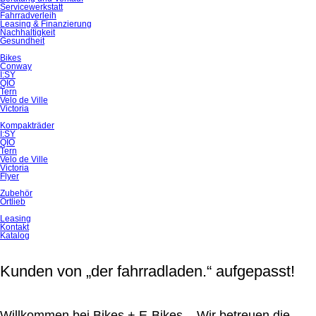
Servicewerkstatt
Fahrradverleih
Leasing & Finanzierung
Nachhaltigkeit
Gesundheit
Bikes
Conway
I:SY
QIO
Tern
Velo de Ville
Victoria
Kompakträder
I:SY
QIO
Tern
Velo de Ville
Victoria
Flyer
Zubehör
Ortlieb
Leasing
Kontakt
Katalog
Kunden von „der fahrradladen.“ aufgepasst!
Willkommen bei Bikes + E-Bikes – Wir betreuen die