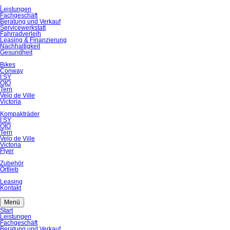
Navigation
Leistungen
überspringen
Fachgeschäft
Beratung und Verkauf
Servicewerkstatt
Fahrradverleih
Leasing & Finanzierung
Nachhaltigkeit
Gesundheit
Bikes
Conway
I:SY
QIO
Tern
Velo de Ville
Victoria
Kompakträder
I:SY
QIO
Tern
Velo de Ville
Victoria
Flyer
Zubehör
Ortlieb
Leasing
Kontakt
Menü
Navigation
Start
überspringen
Leistungen
Fachgeschäft
Beratung und Verkauf