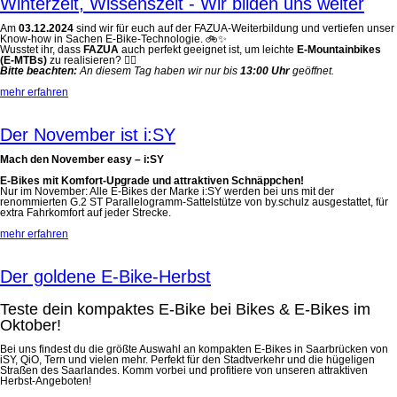
Winterzeit, Wissenszeit - Wir bilden uns weiter
Am
03.12.2024
sind wir für euch auf der FAZUA-Weiterbildung und vertiefen unser
Know-how in Sachen E-Bike-Technologie. 🚲✨
Wusstet ihr, dass
FAZUA
auch perfekt geeignet ist, um leichte
E-Mountainbikes
(E-MTBs)
zu realisieren? 🚵‍♀️
Bitte beachten:
An diesem Tag haben wir nur bis
13:00 Uhr
geöffnet.
mehr erfahren
Der November ist i:SY
Mach den November easy – i:SY
E-Bikes mit Komfort-Upgrade und attraktiven Schnäppchen!
Nur im November: Alle E-Bikes der Marke i:SY werden bei uns mit der
renommierten G.2 ST Parallelogramm-Sattelstütze von by.schulz ausgestattet, für
extra Fahrkomfort auf jeder Strecke.
mehr erfahren
Der goldene E-Bike-Herbst
Teste dein kompaktes E-Bike bei Bikes & E-Bikes im
Oktober!
Bei uns findest du die größte Auswahl an kompakten E-Bikes in Saarbrücken von
iSY, QiO, Tern und vielen mehr. Perfekt für den Stadtverkehr und die hügeligen
Straßen des Saarlandes. Komm vorbei und profitiere von unseren attraktiven
Herbst-Angeboten!