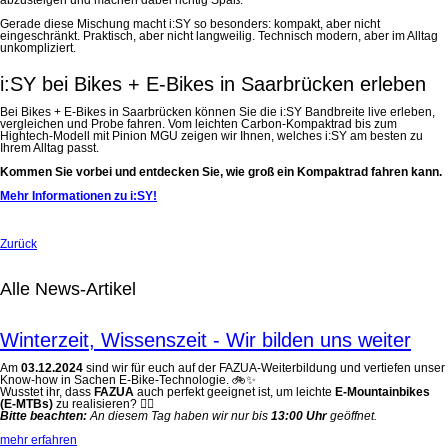
Gerade diese Mischung macht i:SY so besonders: kompakt, aber nicht
eingeschränkt. Praktisch, aber nicht langweilig. Technisch modern, aber im Alltag
unkompliziert.
i:SY bei Bikes + E-Bikes in Saarbrücken erleben
Bei Bikes + E-Bikes in Saarbrücken können Sie die i:SY Bandbreite live erleben,
vergleichen und Probe fahren. Vom leichten Carbon-Kompaktrad bis zum
Hightech-Modell mit Pinion MGU zeigen wir Ihnen, welches i:SY am besten zu
Ihrem Alltag passt.
Kommen Sie vorbei und entdecken Sie, wie groß ein Kompaktrad fahren kann.
Mehr Informationen zu i:SY!
Zurück
Alle News-Artikel
Winterzeit, Wissenszeit - Wir bilden uns weiter
Am
03.12.2024
sind wir für euch auf der FAZUA-Weiterbildung und vertiefen unser
Know-how in Sachen E-Bike-Technologie. 🚲✨
Wusstet ihr, dass
FAZUA
auch perfekt geeignet ist, um leichte
E-Mountainbikes
(E-MTBs)
zu realisieren? 🚵‍♀️
Bitte beachten:
An diesem Tag haben wir nur bis
13:00 Uhr
geöffnet.
mehr erfahren