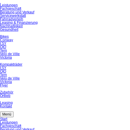
Navigation
Leistungen
überspringen
Fachgeschäft
Beratung und Verkauf
Servicewerkstatt
Fahrradverleih
Leasing & Finanzierung
Nachhaltigkeit
Gesundheit
Bikes
Conway
I:SY
QIO
Tern
Velo de Ville
Victoria
Kompakträder
I:SY
QIO
Tern
Velo de Ville
Victoria
Flyer
Zubehör
Ortlieb
Leasing
Kontakt
Menü
Navigation
Start
überspringen
Leistungen
Fachgeschäft
Beratung und Verkauf