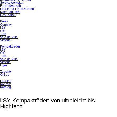
Servicewerkstatt
Fahrradverleih
Leasing & Finanzierung
Nachhaltigkeit
Gesundheit
Bikes
Conway
I:SY
QIO
Tern
Velo de Ville
Victoria
Kompakträder
I:SY
QIO
Tern
Velo de Ville
Victoria
Flyer
Zubehör
Ortlieb
Leasing
Kontakt
Katalog
i:SY Kompakträder: von ultraleicht bis
Hightech