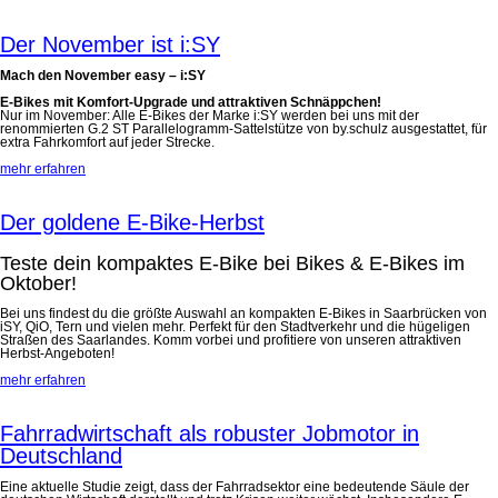
Der November ist i:SY
Mach den November easy – i:SY
E-Bikes mit Komfort-Upgrade und attraktiven Schnäppchen!
Nur im November: Alle E-Bikes der Marke i:SY werden bei uns mit der
renommierten G.2 ST Parallelogramm-Sattelstütze von by.schulz ausgestattet, für
extra Fahrkomfort auf jeder Strecke.
mehr erfahren
Der goldene E-Bike-Herbst
Teste dein kompaktes E-Bike bei Bikes & E-Bikes im
Oktober!
Bei uns findest du die größte Auswahl an kompakten E-Bikes in Saarbrücken von
iSY, QiO, Tern und vielen mehr. Perfekt für den Stadtverkehr und die hügeligen
Straßen des Saarlandes. Komm vorbei und profitiere von unseren attraktiven
Herbst-Angeboten!
mehr erfahren
Fahrradwirtschaft als robuster Jobmotor in
Deutschland
Eine aktuelle Studie zeigt, dass der Fahrradsektor eine bedeutende Säule der