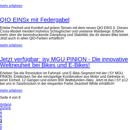
mehr erfahren
QIO EINSx mit Federgabel
Erlebe Freiheit und Komfort auf jedem Terrain mit dem neuen QiO EINS X. Dieses
Cross-Modell meistert mühelos Schlaglöcher und unebene Waldwege. Erfahre
mehr über die beeindruckende Dämpfung und Stabilität, die dir dieses Bike bietet.
Jetzt auch in allen QiO-Farben erhältlich!
mehr erfahren
Jetzt verfügbar: isy MGU PINION - Die innovative
Weltneuheit bei Bikes und E-Bikes!
Erleben Sie die Revolution im Fahrrad- und E-Bike-Segment mit der i:SY MGU
PINION. Entdecken Sie die einzigartige Kombination aus Motor und Getriebe in
einer Einheit, 12 Gängen und einem 800 Wattstunden-Akku. Jetzt ist das i:SY p12
bei uns in Saarbrücken in der eleganten Farbe Seashell White erhältlich!
mehr erfahren
Seite 4 von 8
Anfang
Zurück
1
2
3
4
5
6