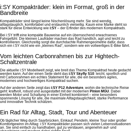
i:SY Kompakträder: klein im Format, groß in der
Bandbreite
Kompakträder sind längst keine Nischenlösung mehr. Sie sind wendig,
alltagstauglich, komfortabel und erstaunlich vielseitig. Kaum eine Marke steht so
stark für diese Entwicklung wie
i:SY
– der Erfinder des modernen Kompaktrads.
Bei i:SY trifft eine kompakte Bauweise auf ein überraschend erwachsenes
Fahrgefühl. Die kleinen Laufräder machen das Rad handlich, agil und leicht zu
kontrollieren. Gleichzeitig sorgt die durchdachte Rahmengeometrie dafür, dass
sich ein i:SY nicht wie ein „kleines Rad“, sondern wie ein vollwertiges E-Bike fährt.
Vom leichten Carbonrahmen bis zur Hightech-
Schaltzentrale
Die aktuelle i:SY Modellwelt zeigt, wie breit das Thema Kompaktrad heute gedacht
werden kann. Auf der einen Seite steht das
i:SY Skyfly S10
: leicht, sportlich und
mit Carbonrahmen ein echtes Statement für alle, die ein besonders agiles,
modernes und hochwertiges Kompaktrad suchen.
Auf der anderen Seite zeigt das
i:SY P12 Adventure
, wohin die technische Reise
geht: kraftvoll, robust und ausgestattet mit der modernen
Pinion MGU
. Dabei
werden Motor und Schaltung in einer Einheit kombiniert – eine besonders
spannende Lösung für alle, die maximale Alltagstauglichkeit, starke Performance
und innovative Technik schätzen.
Ein Rad für Alltag, Stadt, Tour und Abenteuer
Ob täglicher Weg durch Saarbrücken, Einkauf, Pendeln, kleine Tour oder großer
Komfortgewinn im Alltag: i:SY Kompakträder passen sich vielen Lebenssituationen
an. Sie sind einfach zu handhaben, gut zu verstauen, angenehm auf- und
abzusteigen und machen dabei richtig Spaß.