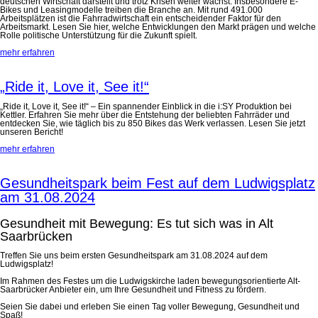
deutschen Wirtschaft darstellt und trotz Krisen weiter wächst. Insbesondere E-
Bikes und Leasingmodelle treiben die Branche an. Mit rund 491.000
Arbeitsplätzen ist die Fahrradwirtschaft ein entscheidender Faktor für den
Arbeitsmarkt. Lesen Sie hier, welche Entwicklungen den Markt prägen und welche
Rolle politische Unterstützung für die Zukunft spielt.
mehr erfahren
„Ride it, Love it, See it!“
„Ride it, Love it, See it!“ – Ein spannender Einblick in die i:SY Produktion bei
Kettler. Erfahren Sie mehr über die Entstehung der beliebten Fahrräder und
entdecken Sie, wie täglich bis zu 850 Bikes das Werk verlassen. Lesen Sie jetzt
unseren Bericht!
mehr erfahren
Gesundheitspark beim Fest auf dem Ludwigsplatz
am 31.08.2024
Gesundheit mit Bewegung: Es tut sich was in Alt
Saarbrücken
Treffen Sie uns beim ersten Gesundheitspark am 31.08.2024 auf dem
Ludwigsplatz!
Im Rahmen des Festes um die Ludwigskirche laden bewegungsorientierte Alt-
Saarbrücker Anbieter ein, um Ihre Gesundheit und Fitness zu fördern.
Seien Sie dabei und erleben Sie einen Tag voller Bewegung, Gesundheit und
Spaß!