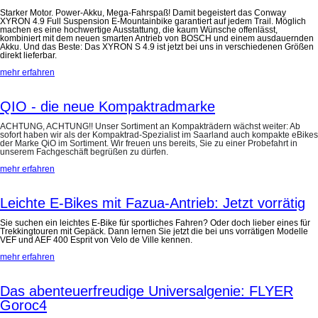
Starker Motor. Power-Akku, Mega-Fahrspaß! Damit begeistert das Conway
XYRON 4.9 Full Suspension E-Mountainbike garantiert auf jedem Trail. Möglich
machen es eine hochwertige Ausstattung, die kaum Wünsche offenlässt,
kombiniert mit dem neuen smarten Antrieb von BOSCH und einem ausdauernden
Akku. Und das Beste: Das XYRON S 4.9 ist jetzt bei uns in verschiedenen Größen
direkt lieferbar.
mehr erfahren
QIO - die neue Kompaktradmarke
ACHTUNG, ACHTUNG!! Unser Sortiment an Kompakträdern wächst weiter: Ab
sofort haben wir als der Kompaktrad-Spezialist im Saarland auch kompakte eBikes
der Marke QiO im Sortiment. Wir freuen uns bereits, Sie zu einer Probefahrt in
unserem Fachgeschäft begrüßen zu dürfen.
mehr erfahren
Leichte E-Bikes mit Fazua-Antrieb: Jetzt vorrätig
Sie suchen ein leichtes E-Bike für sportliches Fahren? Oder doch lieber eines für
Trekkingtouren mit Gepäck. Dann lernen Sie jetzt die bei uns vorrätigen Modelle
VEF und AEF 400 Esprit von Velo de Ville kennen.
mehr erfahren
Das abenteuerfreudige Universalgenie: FLYER
Goroc4