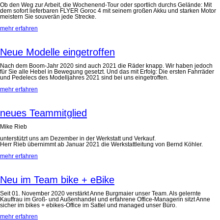
Ob den Weg zur Arbeit, die Wochenend-Tour oder sportlich durchs Gelände: Mit
dem sofort lieferbaren FLYER Goroc 4 mit seinem großen Akku und starken Motor
meistern Sie souverän jede Strecke.
mehr erfahren
Neue Modelle eingetroffen
Nach dem Boom-Jahr 2020 sind auch 2021 die Räder knapp. Wir haben jedoch
für Sie alle Hebel in Bewegung gesetzt. Und das mit Erfolg: Die ersten Fahrräder
und Pedelecs des Modelljahres 2021 sind bei uns eingetroffen.
mehr erfahren
neues Teammitglied
Mike Rieb
unterstützt uns am Dezember in der Werkstatt und Verkauf.
Herr Rieb übernimmt ab Januar 2021 die Werkstattleitung von Bernd Köhler.
mehr erfahren
Neu im Team bike + eBike
Seit 01. November 2020 verstärkt Anne Burgmaier unser Team. Als gelernte
Kauffrau im Groß- und Außenhandel und erfahrene Office-Managerin sitzt Anne
sicher im bikes + ebikes-Office im Sattel und managed unser Büro.
mehr erfahren