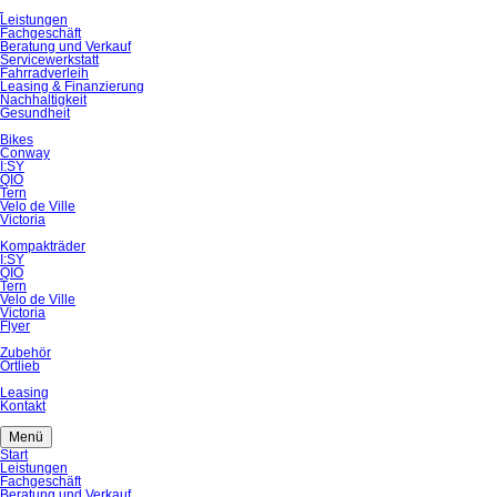
Navigation
Leistungen
überspringen
Fachgeschäft
Beratung und Verkauf
Servicewerkstatt
Fahrradverleih
Leasing & Finanzierung
Nachhaltigkeit
Gesundheit
Bikes
Conway
I:SY
QIO
Tern
Velo de Ville
Victoria
Kompakträder
I:SY
QIO
Tern
Velo de Ville
Victoria
Flyer
Zubehör
Ortlieb
Leasing
Kontakt
Menü
Navigation
Start
überspringen
Leistungen
Fachgeschäft
Beratung und Verkauf