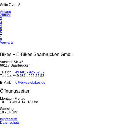
Seite 7 von 8
Anfang
Zurück
2
3
4
5
6
7
8
Vorwärts
Bikes + E-Bikes Saarbrücken GmbH
Vorstadt-Str. 45
66117 Saarbrücken
Telefon:
+49 681 - 925 52 52
Telefax: +49 681 - 925 52 52
E-Mail:
info@bikes-ebikes.de
Öffnungszeiten
Montag - Freitag
10 - 13 Uhr & 14 -18 Uhr
Samstag
10 - 14 Uhr
Navigation
Impressum
überspringen
Datenschutz