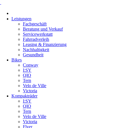
Navigation
überspringen
Leistungen
Fachgeschäft
Beratung und Verkauf
Servicewerkstatt
Fahrradverleih
Leasing & Finanzierung
Nachhaltigkeit
Gesundheit
Bikes
Conway
I:SY
QIO
Tern
Velo de Ville
Victoria
Kompakträder
I:SY
QIO
Tern
Velo de Ville
Victoria
Flyer