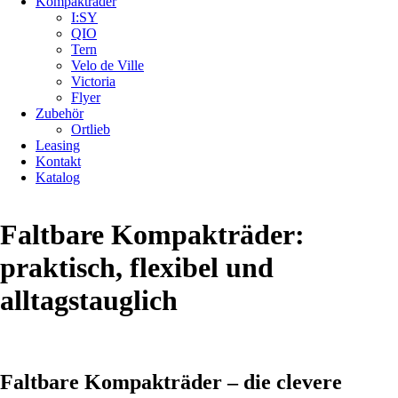
Kompakträder
I:SY
QIO
Tern
Velo de Ville
Victoria
Flyer
Zubehör
Ortlieb
Leasing
Kontakt
Katalog
Faltbare Kompakträder:
praktisch, flexibel und
alltagstauglich
Faltbare Kompakträder – die clevere