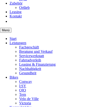
Zubehör
Ortlieb
Leasing
Kontakt
Menü
Navigation
Start
überspringen
Leistungen
Fachgeschäft
Beratung und Verkauf
Servicewerkstatt
Fahrradverleih
Leasing & Finanzierung
Nachhaltigkeit
Gesundheit
Bikes
Conway
I:SY
QIO
Tern
Velo de Ville
Victoria