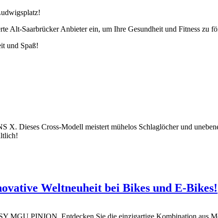
Ludwigsplatz!
e Alt-Saarbrücker Anbieter ein, um Ihre Gesundheit und Fitness zu fö
it und Spaß!
INS X. Dieses Cross-Modell meistert mühelos Schlaglöcher und uneb
ltlich!
ovative Weltneuheit bei Bikes und E-Bikes!
i:SY MGU PINION. Entdecken Sie die einzigartige Kombination aus Mo