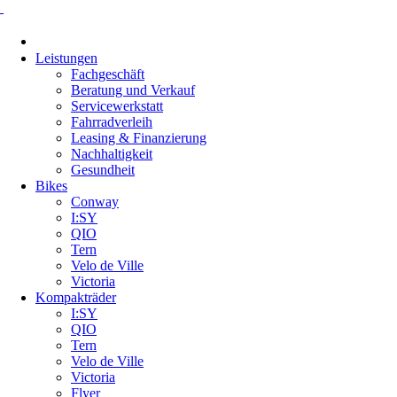
Navigation
überspringen
Leistungen
Fachgeschäft
Beratung und Verkauf
Servicewerkstatt
Fahrradverleih
Leasing & Finanzierung
Nachhaltigkeit
Gesundheit
Bikes
Conway
I:SY
QIO
Tern
Velo de Ville
Victoria
Kompakträder
I:SY
QIO
Tern
Velo de Ville
Victoria
Flyer