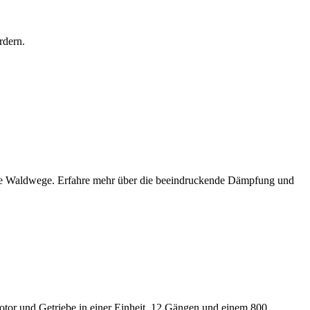
rdern.
ene Waldwege. Erfahre mehr über die beeindruckende Dämpfung und
tor und Getriebe in einer Einheit, 12 Gängen und einem 800