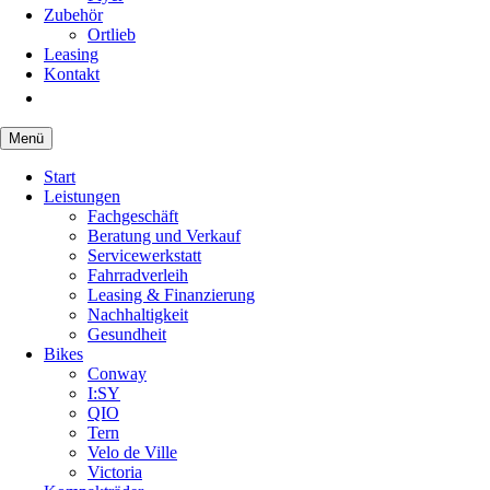
Zubehör
Ortlieb
Leasing
Kontakt
Menü
Navigation
Start
überspringen
Leistungen
Fachgeschäft
Beratung und Verkauf
Servicewerkstatt
Fahrradverleih
Leasing & Finanzierung
Nachhaltigkeit
Gesundheit
Bikes
Conway
I:SY
QIO
Tern
Velo de Ville
Victoria