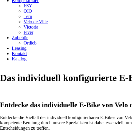
Kompakträder
I:SY
QIO
Tern
Velo de Ville
Victoria
Flyer
Zubehör
Ortlieb
Leasing
Kontakt
Katalog
Das individuell konfigurierte E-B
Entdecke das individuelle E-Bike von Velo d
Entdecke die Vielfalt der individuell konfigurierbaren E-Bikes von Ve
kompetente Beratung durch unsere Spezialisten ist dabei essenziell, um
Entscheidungen zu treffen.