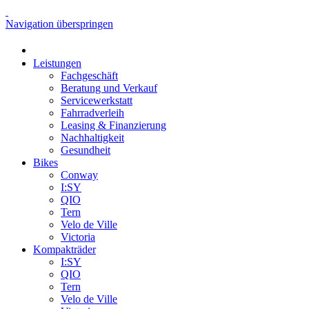
Navigation überspringen
Leistungen
Fachgeschäft
Beratung und Verkauf
Servicewerkstatt
Fahrradverleih
Leasing & Finanzierung
Nachhaltigkeit
Gesundheit
Bikes
Conway
I:SY
QIO
Tern
Velo de Ville
Victoria
Kompakträder
I:SY
QIO
Tern
Velo de Ville