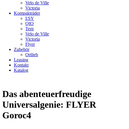
Velo de Ville
Victoria
Kompakträder
I:SY
QIO
Tern
Velo de Ville
Victoria
Flyer
Zubehör
Ortlieb
Leasing
Kontakt
Katalog
Das abenteuerfreudige
Universalgenie: FLYER
Goroc4