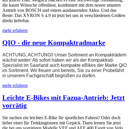
die kaum Wünsche offenlässt, kombiniert mit dem neuen smarten
Antrieb von BOSCH und einem ausdauernden Akku. Und das
Beste: Das XYRON S 4.9 ist jetzt bei uns in verschiedenen Größen
direkt lieferbar.
mehr erfahren
QIO - die neue Kompaktradmarke
ACHTUNG, ACHTUNG!! Unser Sortiment an Kompakträdern
wächst weiter: Ab sofort haben wir als der Kompaktrad-
Spezialist im Saarland auch kompakte eBikes der Marke QiO
im Sortiment. Wir freuen uns bereits, Sie zu einer Probefahrt
in unserem Fachgeschäft begrüßen zu dürfen.
mehr erfahren
Leichte E-Bikes mit Fazua-Antrieb: Jetzt
vorrätig
Sie suchen ein leichtes E-Bike für sportliches Fahren? Oder doch
lieber eines für Trekkingtouren mit Gepäck. Dann lernen Sie jetzt
die bei uns vorrätigen Modelle VEF und AEF 400 Esprit von Velo