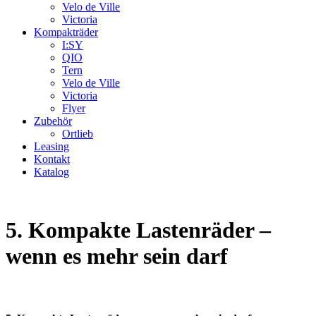
Velo de Ville
Victoria
Kompakträder
I:SY
QIO
Tern
Velo de Ville
Victoria
Flyer
Zubehör
Ortlieb
Leasing
Kontakt
Katalog
5. Kompakte Lastenräder –
wenn es mehr sein darf