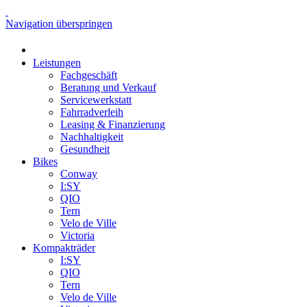
Navigation überspringen
Leistungen
Fachgeschäft
Beratung und Verkauf
Servicewerkstatt
Fahrradverleih
Leasing & Finanzierung
Nachhaltigkeit
Gesundheit
Bikes
Conway
I:SY
QIO
Tern
Velo de Ville
Victoria
Kompakträder
I:SY
QIO
Tern
Velo de Ville